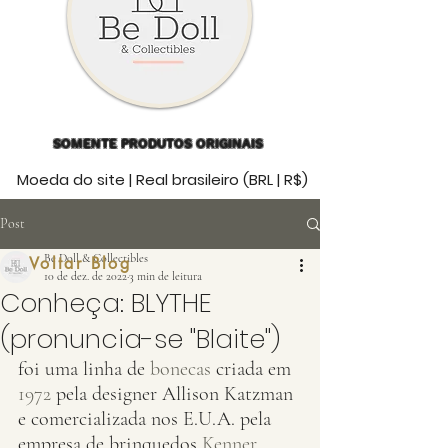
SOMENTE PRODUTOS ORIGINAIS
Moeda do site | Real brasileiro (BRL | R$)
Post
Be Doll & Collectibles
Voltar Blog
10 de dez. de 2022
3 min de leitura
Conheça: BLYTHE
(pronuncia-se "Blaite")
foi uma linha de 
bonecas
 criada em 
1972
 pela designer Allison Katzman 
e comercializada nos E.U.A. pela 
empresa de brinquedos 
Kenner