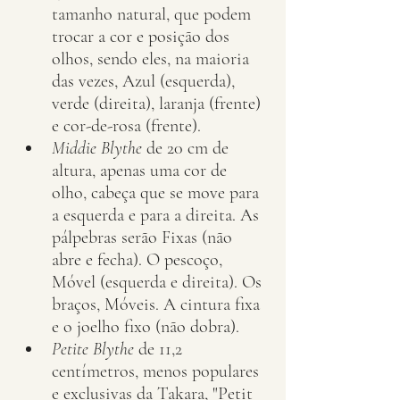
tamanho natural, que podem 
trocar a cor e posição dos 
olhos, sendo eles, na maioria 
das vezes, Azul (esquerda), 
verde (direita), laranja (frente) 
e cor-de-rosa (frente).
Middie Blythe
 de 20 cm de 
altura, apenas uma cor de 
olho, cabeça que se move para 
a esquerda e para a direita. As 
pálpebras serão Fixas (não 
abre e fecha). O pescoço, 
Móvel (esquerda e direita). Os 
braços, Móveis. A cintura fixa 
e o joelho fixo (não dobra).
Petite Blythe
 de 11,2 
centímetros, menos populares 
e exclusivas da Takara, "Petit 