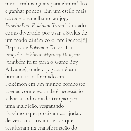
monstrinhos iguais para eliminá-los 
e ganhar pontos. Em um estilo mais 
cartoon
 e semelhante ao jogo 
PaneldePon
, 
Pokémon Trozei!
 foi dado 
como divertido por usar a Stylus de 
um modo dinâmico e inteligente.
[8]
Depois de 
Pokémon Trozei!
, foi 
lançado 
Pokémon Mystery Dungeon
(também feito para o Game Boy 
Advance), onde o jogador é um 
humano transformado em 
Pokémon em um mundo composto 
apenas com eles, onde é necessário 
salvar a todos da destruição por 
uma maldição, resgatando 
Pokémon que precisam de ajuda e 
desvendando os mistérios que 
resultaram na transformação do 