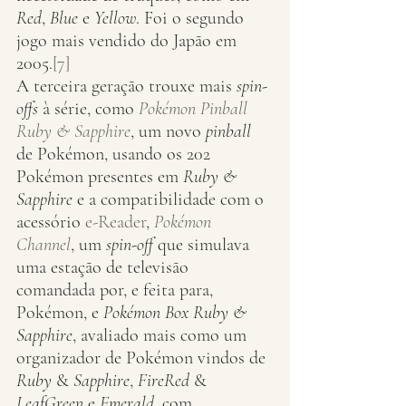
Red
, 
Blue
 e 
Yellow
. Foi o segundo 
jogo mais vendido do Japão em 
2005.
[7]
A terceira geração trouxe mais 
spin-
offs
 à série, como 
Pokémon Pinball 
Ruby & Sapphire
, um novo 
pinball
de Pokémon, usando os 202 
Pokémon presentes em 
Ruby & 
Sapphire
 e a compatibilidade com o 
acessório 
e-Reader
, 
Pokémon 
Channel
, um 
spin-off
 que simulava 
uma estação de televisão 
comandada por, e feita para, 
Pokémon, e 
Pokémon Box Ruby & 
Sapphire
, avaliado mais como um 
organizador de Pokémon vindos de 
Ruby
 & 
Sapphire
, 
FireRed
 & 
LeafGreen
 e 
Emerald
, com 