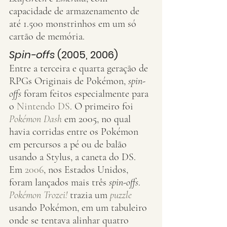
capacidade de armazenamento de 
até 1.500 monstrinhos em um só 
cartão de memória.
Spin-offs
 (2005, 2006)
Entre a terceira e quarta geração de 
RPGs Originais de Pokémon, 
spin-
offs
 foram feitos especialmente para 
o 
Nintendo DS
. O primeiro foi 
Pokémon Dash
 em 2005, no qual 
havia corridas entre os Pokémon 
em percursos a pé ou de balão 
usando a Stylus, a caneta do DS. 
Em 
2006
, nos Estados Unidos, 
foram lançados mais três 
spin-offs
. 
Pokémon Trozei!
 trazia um 
puzzle
usando Pokémon, em um tabuleiro 
onde se tentava alinhar quatro 