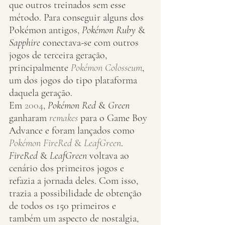
que outros treinados sem esse 
método. Para conseguir alguns dos 
Pokémon antigos, 
Pokémon Ruby
 & 
Sapphire
 conectava-se com outros 
jogos de terceira geração, 
principalmente 
Pokémon Colosseum
, 
um dos jogos do tipo plataforma 
daquela geração.
Em 
2004
, 
Pokémon Red
 & 
Green
ganharam 
remakes
 para o Game Boy 
Advance e foram lançados como 
Pokémon FireRed
 & 
LeafGreen
. 
FireRed
 & 
LeafGreen
 voltava ao 
cenário dos primeiros jogos e 
refazia a jornada deles. Com isso, 
trazia a possibilidade de obtenção 
de todos os 150 primeiros e 
também um aspecto de nostalgia, 