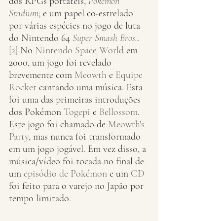
dos RPGs portáteis, 
Pokémon 
Stadium
; e um papel co-estrelado 
por várias espécies no jogo de luta 
do Nintendo 64 
Super Smash Bros.
.
[2]
 No 
Nintendo Space World
 em 
2000, um jogo foi revelado 
brevemente com 
Meowth
 e 
Equipe 
Rocket
 cantando uma música. Esta 
foi uma das primeiras introduções 
dos Pokémon 
Togepi
 e 
Bellossom
. 
Este jogo foi chamado de 
Meowth's 
Party
, mas nunca foi transformado 
em um jogo jogável. Em vez disso, a 
música/vídeo foi tocada no final de 
um 
episódio de Pokémon
 e um 
CD
foi feito para o varejo no Japão por 
tempo limitado.