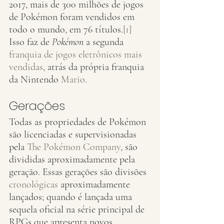
2017, mais de 300 milhões de jogos 
de Pokémon foram vendidos em 
todo o mundo, em 76 títulos.
[1]
Isso faz de 
Pokémon
 a segunda 
franquia de jogos eletrônicos mais 
vendidas
, atrás da própria franquia 
da Nintendo 
Mario
.
Gerações
Todas as propriedades de Pokémon 
são licenciadas e supervisionadas 
pela 
The Pokémon Company
, são 
divididas aproximadamente pela 
geração. Essas gerações são divisões 
cronológicas
 aproximadamente 
lançados; quando é lançada uma 
sequela oficial na série principal de 
RPGs que apresenta novos 