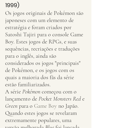
1999)
Os jogos originais de Pokémon são 
japoneses com um elemento de 
estratégia e foram criados por 
Satoshi Tajiri para o console Game 
Boy. Estes jogos de RPGs, e suas 
sequências, recriações e traduções 
para o inglês, ainda são 
considerados os jogos "principais" 
de Pokémon, e os jogos com os 
quais a maioria dos fãs da série 
estão familiarizados.
A série 
Pokémon
 começou com o 
lançamento de 
Pocket Monsters Red
 e 
Green
 para o 
Game Boy
 no Japão. 
Quando estes jogos se revelaram 
extremamente populares, uma 
versão melhorada 
Blue
 foi lançada 