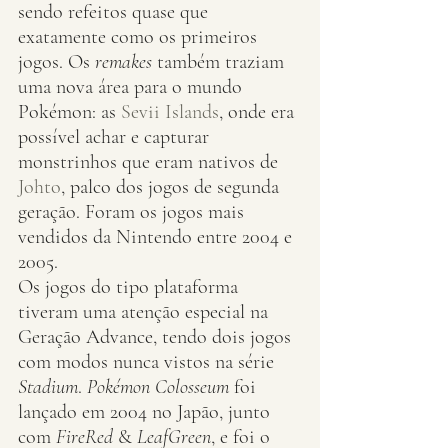
sendo refeitos quase que 
exatamente como os primeiros 
jogos. Os 
remakes
 também traziam 
uma nova área para o mundo 
Pokémon: as 
Sevii Islands
, onde era 
possível achar e capturar 
monstrinhos que eram nativos de 
Johto
, palco dos jogos de segunda 
geração. Foram os jogos mais 
vendidos da Nintendo entre 2004 e 
2005.
Os jogos do tipo plataforma 
tiveram uma atenção especial na 
Geração Advance, tendo dois jogos 
com modos nunca vistos na série 
Stadium
. 
Pokémon Colosseum
 foi 
lançado em 2004 no Japão, junto 
com 
FireRed
 & 
LeafGreen
, e foi o 