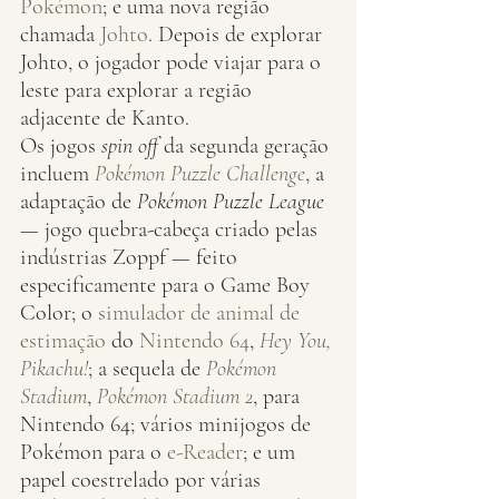
Pokémon
; e uma nova região 
chamada 
Johto
. Depois de explorar 
Johto, o jogador pode viajar para o 
leste para explorar a região 
adjacente de Kanto.
Os jogos 
spin off
 da segunda geração 
incluem 
Pokémon Puzzle Challenge
, a 
adaptação de 
Pokémon Puzzle League
— jogo quebra-cabeça criado pelas 
indústrias Zoppf — feito 
especificamente para o Game Boy 
Color; o 
simulador de animal de 
estimação
 do 
Nintendo 64
, 
Hey You, 
Pikachu!
; a sequela de 
Pokémon 
Stadium
, 
Pokémon Stadium 2
, para 
Nintendo 64; vários minijogos de 
Pokémon para o 
e-Reader
; e um 
papel coestrelado por várias 