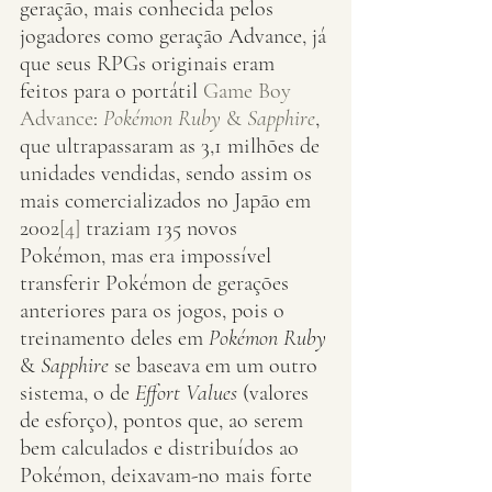
geração, mais conhecida pelos 
jogadores como geração Advance, já 
que seus RPGs originais eram 
feitos para o portátil 
Game Boy 
Advance
: 
Pokémon Ruby
 & 
Sapphire
, 
que ultrapassaram as 3,1 milhões de 
unidades vendidas, sendo assim os 
mais comercializados no Japão em 
2002
[4]
 traziam 135 novos 
Pokémon, mas era impossível 
transferir Pokémon de gerações 
anteriores para os jogos, pois o 
treinamento deles em 
Pokémon Ruby
& 
Sapphire
 se baseava em um outro 
sistema, o de 
Effort Values
 (valores 
de esforço), pontos que, ao serem 
bem calculados e distribuídos ao 
Pokémon, deixavam-no mais forte 