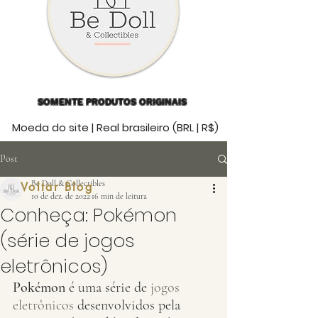
SOMENTE PRODUTOS ORIGINAIS
Moeda do site | Real brasileiro (BRL | R$)
Post
Be Doll & Collectibles
Voltar Blog
10 de dez. de 2022
16 min de leitura
Conheça: Pokémon
(série de jogos
eletrônicos)
Pokémon
 é uma série de 
jogos 
eletrônicos
 desenvolvidos pela 