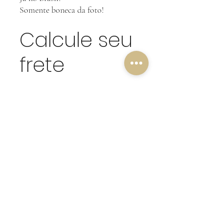
Somente boneca da foto!
Calcule seu
frete
Calcular
NOSSA POLÍTICA DE
DEVOLUÇÃO!
Amigos clientes, o nosso critério de
devolução é pensado na qualidade das
nossas mercadorias, por isso, não aceitamos
reclamações posteriores em produtos que
foram violados ou danificados.