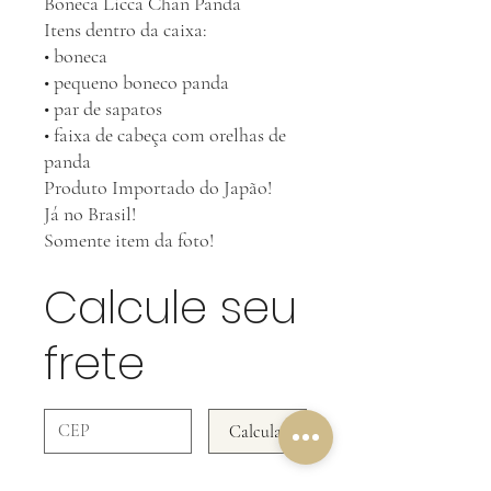
Boneca Licca Chan Panda
Itens dentro da caixa:
• boneca
• pequeno boneco panda
• par de sapatos
• faixa de cabeça com orelhas de
panda
Produto Importado do Japão!
Já no Brasil!
Somente item da foto!
Calcule seu
frete
Calcular