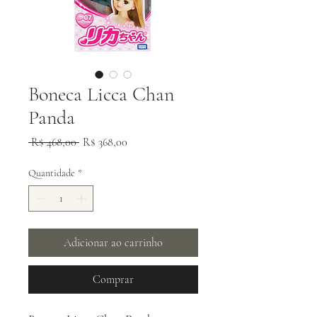
Boneca Licca Chan
Panda
Preço
Preço
 R$ 468,00 
R$ 368,00
normal
promocional
Quantidade
*
Adicionar ao carrinho
Comprar