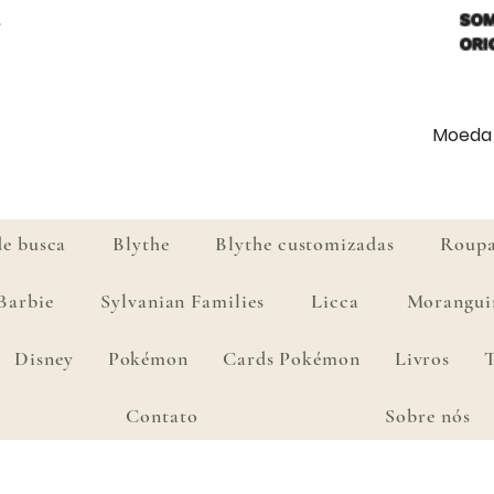
SOM
ORI
Moeda d
de busca
Blythe
Blythe customizadas
Roupa
Barbie
Sylvanian Families
Licca
Morangui
Disney
Pokémon
Cards Pokémon
Livros
Contato
Sobre nós