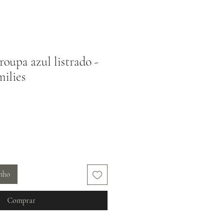
oupa azul listrado -
milies
inho
Comprar