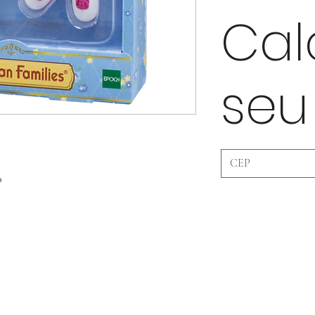
Cal
seu
o