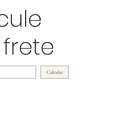
cule
 frete
Calcular