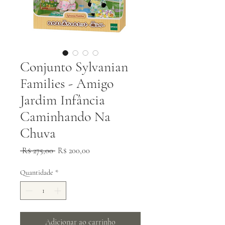
Conjunto Sylvanian
Families - Amigo
Jardim Infância
Caminhando Na
Chuva
Preço
Preço
 R$ 275,00 
R$ 200,00
normal
promocional
Quantidade
*
Adicionar ao carrinho