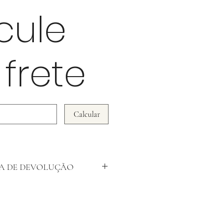
cule
 frete
Calcular
CA DE DEVOLUÇÃO
 critério de devolução é pensado na
cadorias, por isso, não aceitamos
 em produtos que foram violados ou