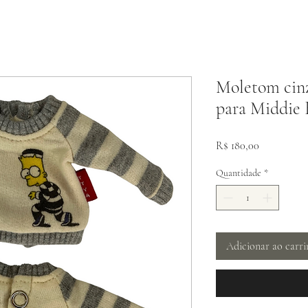
Moletom cinz
para Middie B
Preço
R$ 180,00
Quantidade
*
Adicionar ao carr