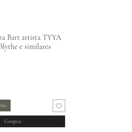
a Bart artista TYYA
lythe e similares
inho
Comprar