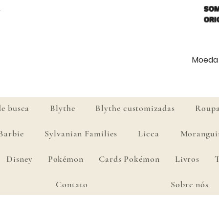
SOM
ORI
Moeda d
de busca
Blythe
Blythe customizadas
Roupa
Barbie
Sylvanian Families
Licca
Morangui
Disney
Pokémon
Cards Pokémon
Livros
Contato
Sobre nós