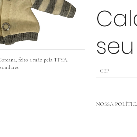
Cal
seu
oreana, feito a mão pela TTYA.
similares
NOSSA POLÍTI
Em Peças De Roupa