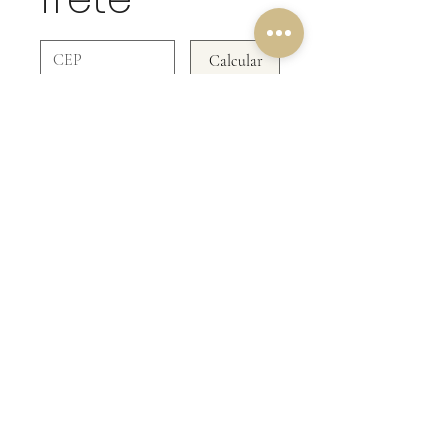
Calcular
NOSSA POLÍTICA DE
DEVOLUÇÃO
Em Peças De Roupas NÃO ACEITAMOS
DEVOLUÇÃO!
Be Doll & Collectibles
CNPJ:
48.264.853
/0001-67
Rua Formosa 321 - Canela RS