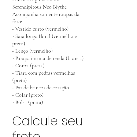
Serendipitous Neo Blythe
Acompanha somente roupas da
foto:
- Vestido curto (vermelho)
- Saia longa floral (vermelho e
preto)
- Lenço (vermelho)
- Roupa íntima de renda (branca)
- Coroa (preta)
- Tiara com pedras vermelhas
(preta)
- Par de brincos de coração
- Colar (preto)
- Bolsa (prata)
Calcule seu
frete