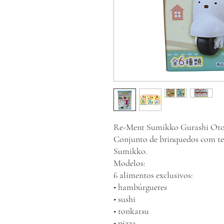
Re-Ment Sumikko Gurashi Oto
Conjunto de brinquedos com t
Sumikko.
Modelos:
6 alimentos exclusivos:
• hambúrgueres
• sushi
• tonkatsu
• pizza