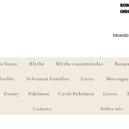
SOM
ORI
Moeda d
de busca
Blythe
Blythe customizadas
Roupa
Barbie
Sylvanian Families
Licca
Morangui
Disney
Pokémon
Cards Pokémon
Livros
Contato
Sobre nós