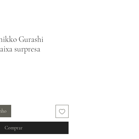
ikko Gurashi
aixa surpresa
inho
Comprar