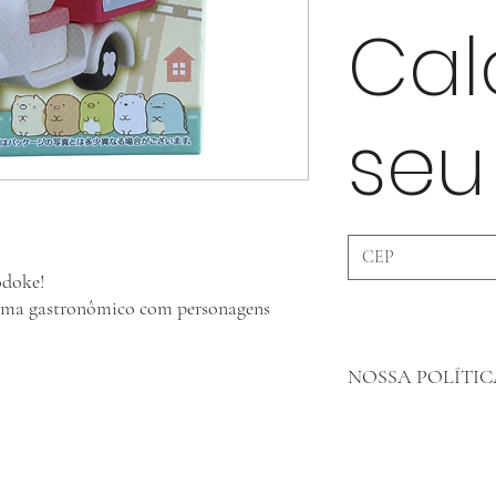
Cal
seu
doke!
ema gastronômico com personagens
NOSSA POLÍTIC
Em Produtos Caixa S
DEVOLUÇÃO!