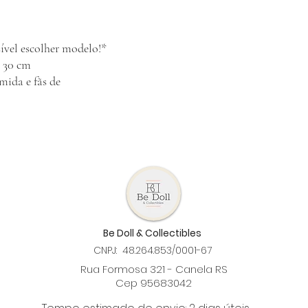
ível escolher modelo!*
x 30 cm
omida e fãs de
Be Doll & Collectibles
CNPJ: 48.264.853/0001-67
Rua Formosa 321 - Canela RS
Cep 95683042