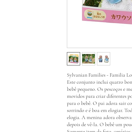
Sylvanian Families - Familia L
Este conjunto inclui quatro bo
bebê pequeno. Os pescoços e m
movidos para criar diferentes p
para o bebê. O pai adora sair c
sorrindo e é boa em elogiar. T
elogia. A menina adora observar
depois de vê-la. O bebê um po
Somente item da foto, cenários 