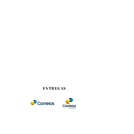
s serão aceitos dentro do prazo de 7
lsado integralmente)
ENTREGAS