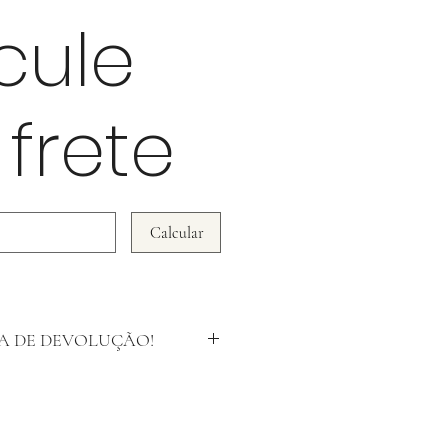
cule
 frete
Calcular
A DE DEVOLUÇÃO!
 critério de devolução é pensado na
cadorias, por isso, não aceitamos
 em produtos que foram violados ou