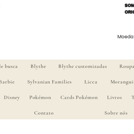
SOM
ORI
Moeda d
de busca
Blythe
Blythe customizadas
Roupa
Barbie
Sylvanian Families
Licca
Morangui
Disney
Pokémon
Cards Pokémon
Livros
Contato
Sobre nós