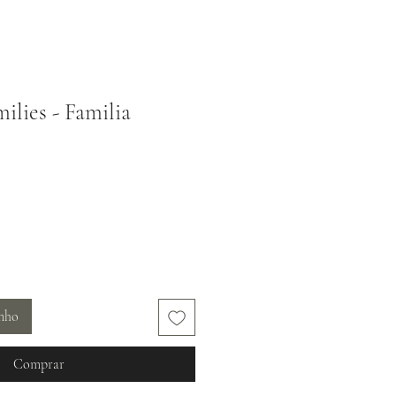
ilies - Familia
inho
Comprar