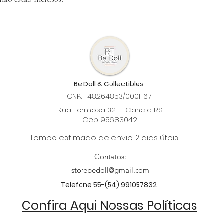
(Produtos não danificado
dias e o cliente reembo
Be Doll & Collectibles
CNPJ: 48.264.853/0001-67
Rua Formosa 321 - Canela RS
Cep 95683042
Tempo estimado de envio: 2 dias úteis
Contatos:
storebedoll@gmail.com
Telefone 55-(54) 991057832
Confira Aqui Nossas Políticas